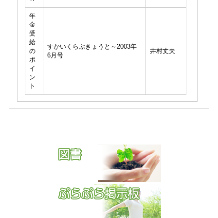
年
金
受
給
すかいくらぶきょうと～2003年
の
井村丈夫
6月号
ポ
イ
ン
ト