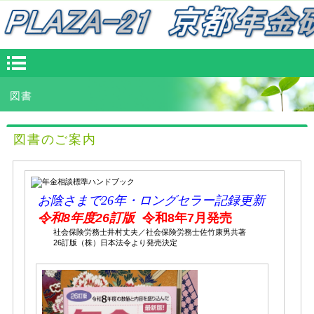
図書
図書のご案内
お陰さまで26年・ロングセラー記録更新
令和8年度26訂版
令和8年7月発売
社会保険労務士井村丈夫／社会保険労務士佐竹康男共著
26訂版（株）日本法令より発売決定