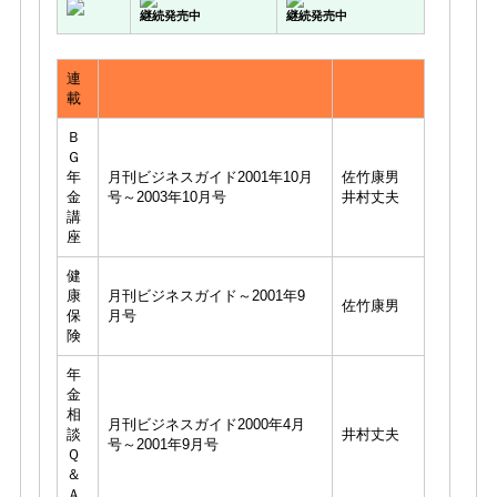
継続発売中
継続発売中
連
載
Ｂ
Ｇ
年
月刊ビジネスガイド2001年10月
佐竹康男
金
号～2003年10月号
井村丈夫
講
座
健
康
月刊ビジネスガイド～2001年9
佐竹康男
保
月号
険
年
金
相
月刊ビジネスガイド2000年4月
談
井村丈夫
号～2001年9月号
Ｑ
＆
Ａ