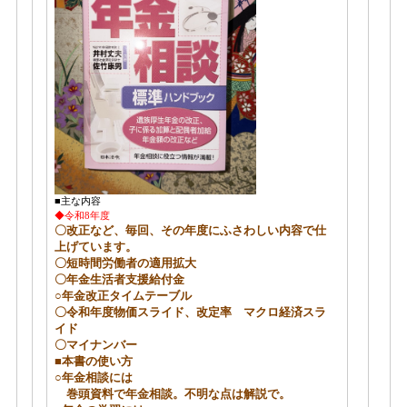
■主な内容
◆令和8年度
〇改正など、毎回、その年度にふさわしい内容で仕
上げています。
〇短時間労働者の適用拡大
〇年金生活者支援給付金
○年金改正タイムテーブル
〇令和年度物価スライド、改定率 マクロ経済スラ
イド
〇マイナンバー
■本書の使い方
○年金相談には
巻頭資料で年金相談。不明な点は解説で。