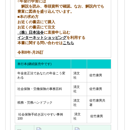
○年金の学習には
解説を読み、巻頭資料で確認。なお、解説内でも
豊富に図表を盛り込んでいます。
■本の求め方
お近くの書店にて購入
お近くの書店にて注文
（株）日本法令
に直接申し込む
インターネットショッピング
を利用する
本書に関する問い合わせは
こちら
令和8年-月26訂
単行本(継続販売中です)
年金改正法であなたの年金こう変
清文
佐竹康男
わる
社
清文
社会保険・労働保険の事務百科
佐竹康男
社
清文
佐竹康男共
税務・労務ハンドブック
社
著
清文
社会保険手続き誤りやすい事例
佐竹康男
100
社